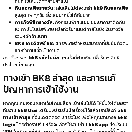
ทันที ใช้เล่นได้ทุกค่ายคาสิโน
คืนยอดเสียรายวัน:
เล่นเสียไม่ต้องเศร้า
bk8 คืนยอดเสีย
สูงสุด 1% ทุกวัน ยิ่งเล่นมากยิ่งได้คืนมาก
ภารกิจพิชิตรางวัล:
กิจกรรมพิเศษเช่น ชนะบาคาร่าติดกัน
10 ตา รับโบนัสพิเศษ หรือทัวร์นาเมนต์คาสิโนชิงเงินรางวัล
รวมหลักล้านบาท
BK8 เครดิตฟรี 88:
สิทธิพิเศษสำหรับสมาชิกที่ยืนยันตัวตน
และทำตามเงื่อนไขง่ายๆ
อย่าลืมกรอก
bk8 รหัสโบนัส
ทุกครั้งที่ฝากเงิน เพื่อรักษาสิทธิ
ประโยชน์ของคุณ
ทางเข้า BK8 ล่าสุด และการแก้
ปัญหาการเข้าใช้งาน
หากคุณเคยเจอปัญหาเว็บโดนบล็อก เข้าเล่นไม่ได้ ให้มั่นใจได้เลยว่า
ทีมงาน
bk8 thai
เตรียมพร้อมรับมือเรื่องนี้ไว้แล้ว เรามีลิงก์
bk8
ทางเข้าล่าสุด
ที่อัปเดตตลอด 24 ชั่วโมง เพื่อให้คุณสามารถ
bk8
login
ได้อย่างราบรื่น หรือจะเลือกใช้งานผ่าน
bk8 app
ซึ่งมีระบบ
VPN ในตัว ช่วยให้ข้ามการบล็อกและเข้าถึงเกมได้จากทุกที่ทั่วโลก