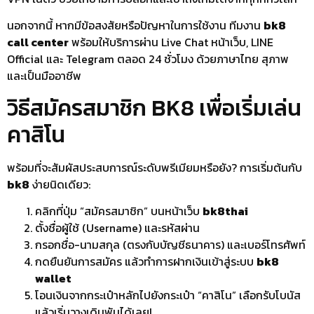
นอกจากนี้ หากมีข้อสงสัยหรือปัญหาในการใช้งาน ทีมงาน
bk8
call center
พร้อมให้บริการผ่าน Live Chat หน้าเว็บ, LINE
Official และ Telegram ตลอด 24 ชั่วโมง ด้วยภาษาไทย สุภาพ
และเป็นมืออาชีพ
วิธีสมัครสมาชิก BK8 เพื่อเริ่มเล่น
คาสิโน
พร้อมที่จะสัมผัสประสบการณ์ระดับพรีเมียมหรือยัง? การเริ่มต้นกับ
bk8
ง่ายนิดเดียว:
คลิกที่ปุ่ม “สมัครสมาชิก” บนหน้าเว็บ
bk8thai
ตั้งชื่อผู้ใช้ (Username) และรหัสผ่าน
กรอกชื่อ-นามสกุล (ตรงกับบัญชีธนาคาร) และเบอร์โทรศัพท์
กดยืนยันการสมัคร แล้วทำการฝากเงินเข้าสู่ระบบ
bk8
wallet
โอนเงินจากกระเป๋าหลักไปยังกระเป๋า “คาสิโน” เลือกรับโบนัส
แล้วเริ่มวางเดิมพันได้เลย!