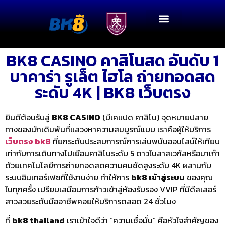
BK8 CASINO คาสิโนสด อันดับ 1
บาคาร่า รูเล็ต ไฮโล ถ่ายทอดสด
ระดับ 4K | BK8 เว็บตรง
ยินดีต้อนรับสู่
BK8 CASINO
(บีเคแปด คาสิโน) จุดหมายปลาย
ทางของนักเดิมพันที่แสวงหาความสมบูรณ์แบบ เราคือผู้ให้บริการ
เว็บตรง bk8
ที่ยกระดับประสบการณ์การเล่นพนันออนไลน์ให้เทียบ
เท่ากับการเดินทางไปเยือนคาสิโนระดับ 5 ดาวในลาสเวกัสหรือมาเก๊า
ด้วยเทคโนโลยีการถ่ายทอดสดความคมชัดสูงระดับ 4K ผสานกับ
ระบบอินเทอร์เฟซที่ใช้งานง่าย ทำให้การ
bk8 เข้าสู่ระบบ
ของคุณ
ในทุกครั้ง เปรียบเสมือนการก้าวเข้าสู่ห้องรับรอง VVIP ที่มีดีลเลอร์
สาวสวยระดับมืออาชีพคอยให้บริการตลอด 24 ชั่วโมง
ที่
bk8 thailand
เราเข้าใจดีว่า “ความเชื่อมั่น” คือหัวใจสำคัญของ