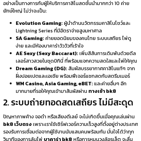
อย่างเป็นทางการกับผู้ให้บริการคาสิโนสดชั้นนำมากกว่า 10 ค่าย
ยักษ์ใหญ่ ไม่ว่าจะเป็น:
Evolution Gaming:
ผู้นำด้านนวัตกรรมคาสิโนโชว์และ
Lightning Series ที่มีอัตราจ่ายสูงมหาศาล
SA Gaming:
ค่ายยอดนิยมของคนไทย ระบบเสถียร ไพ่ดู
ง่าย และมีห้องบาคาร่าวัววัวที่เร้าใจ
AE Sexy (Sexy Baccarat):
เพิ่มสีสันการเดิมพันด้วยดีล
เลอร์สาวสวยในชุดบิกินี่ ที่พร้อมแจกความสดใสและไพ่ให้คุณ
Dream Gaming (DG):
สัมผัสบรรยากาศคาสิโนแท้ๆ จาก
ฝั่งปอยเปตและเอเชีย พร้อมฟีเจอร์แชทสดกับสตรีมเมอร์
WM Casino, Asia Gaming, eBET:
และค่ายอื่นๆ อีก
มากมายที่รอให้คุณเข้ามาสัมผัสผ่าน
ทางเข้า bk8
2. ระบบถ่ายทอดสดเสถียร ไม่มีสะดุด
ปัญหาภาพค้าง จอดำ หรือเสียงดีเลย์ จะไม่เกิดขึ้นเมื่อคุณเล่นผ่าน
bk8 เว็บตรง
เพราะเราใช้เซิร์ฟเวอร์ความเร็วสูงที่ตั้งอยู่ต่างประเทศ
รองรับการเชื่อมต่อจากผู้ใช้งานนับแสนคนพร้อมกัน มั่นใจได้ว่าทุก
วินาทีของการลุ้นไพ่
บาคาร่า bk8
หรือการหมุนวงล้อรูเล็ต จะลื่น