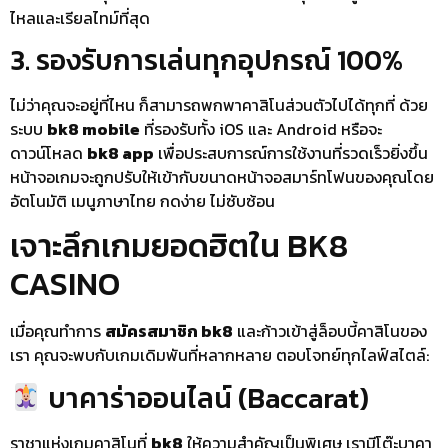
ไหลและเรียลไทม์ที่สุด
3. รองรับการเล่นทุกอุปกรณ์ 100%
ไม่ว่าคุณจะอยู่ที่ไหน ก็สามารถพกพาคาสิโนส่วนตัวไปได้ทุกที่ ด้วย
ระบบ
bk8 mobile
ที่รองรับทั้ง iOS และ Android หรือจะ
ดาวน์โหลด
bk8 app
เพื่อประสบการณ์การใช้งานที่รวดเร็วยิ่งขึ้น
หน้าจอเกมจะถูกปรับให้เข้ากับขนาดหน้าจอสมาร์ทโฟนของคุณโดย
อัตโนมัติ เมนูภาษาไทย กดง่าย ไม่ซับซ้อน
เจาะลึกเกมยอดฮิตใน BK8
CASINO
เมื่อคุณทำการ
สมัครสมาชิก bk8
และก้าวเข้าสู่ล็อบบี้คาสิโนของ
เรา คุณจะพบกับเกมเดิมพันที่หลากหลาย ตอบโจทย์ทุกไลฟ์สไตล์:
บาคาร่าออนไลน์ (Baccarat)
ราชาแห่งเกมคาสิโนที่
bk8
ให้ความสำคัญเป็นพิเศษ เรามีโต๊ะบาคา