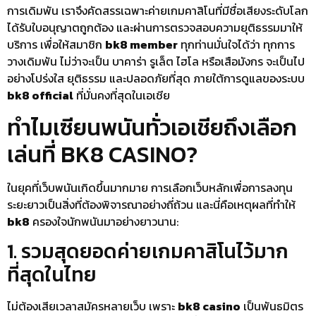
การเดิมพัน เราจึงคัดสรรเฉพาะค่ายเกมคาสิโนที่มีชื่อเสียงระดับโลก
ได้รับใบอนุญาตถูกต้อง และผ่านการตรวจสอบความยุติธรรมมาให้
บริการ เพื่อให้สมาชิก
bk8 member
ทุกท่านมั่นใจได้ว่า ทุกการ
วางเดิมพัน ไม่ว่าจะเป็น บาคาร่า รูเล็ต ไฮโล หรือเสือมังกร จะเป็นไป
อย่างโปร่งใส ยุติธรรม และปลอดภัยที่สุด ภายใต้การดูแลของระบบ
bk8 official
ที่มั่นคงที่สุดในเอเชีย
ทำไมเซียนพนันทั่วเอเชียถึงเลือก
เล่นที่ BK8 CASINO?
ในยุคที่เว็บพนันเกิดขึ้นมากมาย การเลือกเว็บหลักเพื่อการลงทุน
ระยะยาวเป็นสิ่งที่ต้องพิจารณาอย่างถี่ถ้วน และนี่คือเหตุผลที่ทำให้
bk8
ครองใจนักพนันมาอย่างยาวนาน:
1. รวมสุดยอดค่ายเกมคาสิโนไว้มาก
ที่สุดในไทย
ไม่ต้องเสียเวลาสมัครหลายเว็บ เพราะ
bk8 casino
เป็นพันธมิตร